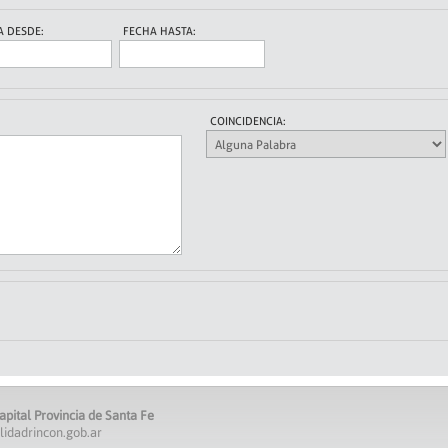
A DESDE:
FECHA HASTA:
COINCIDENCIA:
apital Provincia de Santa Fe
lidadrincon.gob.ar