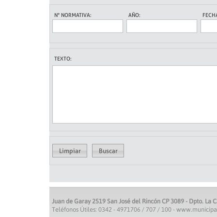
N° NORMATIVA:
AÑO:
FECH
TEXTO:
Juan de Garay 2519 San José del Rincón CP 3089 - Dpto. La C
Teléfonos Útiles: 0342 - 4971706 / 707 / 100 - www.municipa