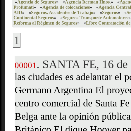
«
Agencia de Seguros
»
«
Agencia Iterman Hnos.
»
«
Agenc
Profumati
»
«
Agencia de colocaciones
»
«
Agencia Central
AID
»
«
Seguros, Accidentes de Trabajo
»
«
Seguros
»
«
S
Continental Seguros
»
«
Seguros Transporte Automotores
»
Reforma al Régimen de Seguros
»
«
Libre Contratación de
1
SANTA FE, 16 de 
.
00001
las ciudades es adelantar el
Germano Argentina El proyect
centro comercial de Santa F
Belga ante la opinión pública
Británico El dique Hoover pa