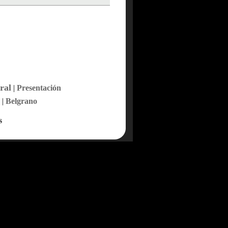
ral
|
Presentación
|
Belgrano
s