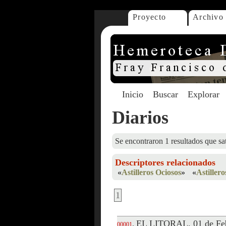
Proyecto
Archivo
Inicio
Buscar
Explorar
Diarios
Se encontraron 1 resultados que sat
Descriptores relacionados
«
Astilleros Ociosos
»
«
Astiller
1
EL LITORAL, 01 de Feb
.
00001