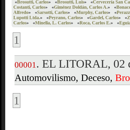
«
Brosutti, Carlos
»
«
Brosutti, Luis
»
«
Cervecería San Ca
Costanti, Carlos
»
«
Giménez Doldán, Carlos A.
»
«
Bonacc
Alfredo
»
«
Sarsotti, Carlos
»
«
Murphy, Carlos
»
«
Perazz
Lupotti Ltda.
»
«
Peyrano, Carlos
»
«
Gardel, Carlos
»
«
Z
Carlos
»
«
Minella, L. Carlos
»
«
Roca, Carlos E.
»
«
Eguia
1
EL LITORAL, 02 
.
00001
Automovilismo, Deceso,
Bro
1