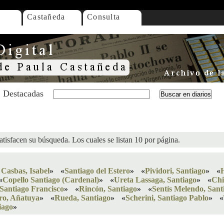
Castañeda
Consulta
Destacadas
atisfacen su búsqueda. Los cuales se listan 10 por página.
 Casbas, Isabel
»
«
Santiago del Estero
»
«
Pividori, Santiago
»
«
«
Copello Santiago (Cardenal)
»
«
Ureta Lassaga, Santiago
»
«
Chi
Santiago Francisco
»
«
Rincón, Santiago
»
«
Sentís Melendo, Sant
ero, Añatuya
»
«
Rueda, Santiago
»
«
Scherini, Santiago Pablo
»
«
iago
»