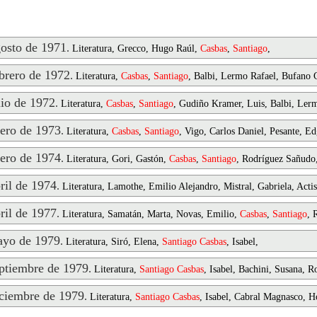
osto de 1971
.
Literatura, Grecco, Hugo Raúl,
Casbas
,
Santiago
,
rero de 1972
.
Literatura,
Casbas
,
Santiago
, Balbi, Lermo Rafael, Bufano 
io de 1972
.
Literatura,
Casbas
,
Santiago
, Gudiño Kramer, Luis, Balbi, Ler
ero de 1973
.
Literatura,
Casbas
,
Santiago
, Vigo, Carlos Daniel, Pesante, E
ero de 1974
.
Literatura, Gori, Gastón,
Casbas
,
Santiago
, Rodríguez Sañudo
il de 1974
.
Literatura, Lamothe, Emilio Alejandro, Mistral, Gabriela, Acti
il de 1977
.
Literatura, Samatán, Marta, Novas, Emilio,
Casbas
,
Santiago
, 
yo de 1979
.
Literatura, Siró, Elena,
Santiago
Casbas
, Isabel,
tiembre de 1979
.
Literatura,
Santiago
Casbas
, Isabel, Bachini, Susana, 
ciembre de 1979
.
Literatura,
Santiago
Casbas
, Isabel, Cabral Magnasco, H