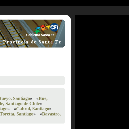
Hueyo, Santiago
»
«
Bue,
le, Santiago de Chile
»
iago
»
«
Cabral, Santiago
»
Toretta, Santiago
»
«
Bavastro,