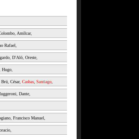
Colombo, Amílcar,
mo Rafael,
dgardo, D'Aló, Oreste,
, Hugo,
s Brú, César,
Casbas
,
Santiago
,
Ruggeroni, Dante,
Rogiano, Francisco Manuel,
oracio,