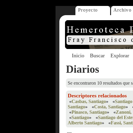
Proyecto
Archivo
Inicio
Buscar
Explorar
Diarios
Se encontraron 10 resultados que s
Descriptores relacionados
«
Casbas, Santiago
»
«
Santiago
Santiago
»
«
Costa, Santiago
»
«
Pinasco, Santiago
»
«
Zanoni, 
«
Santiago
»
«
Santiago del Est
Alberto Santiago
»
«
Fassi, Sant