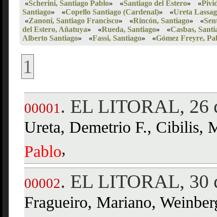
«
Scherini, Santiago Pablo
»
«
Santiago del Estero
»
«
Pivi
Santiago
»
«
Copello Santiago (Cardenal)
»
«
Ureta Lassag
«
Zanoni, Santiago Francisco
»
«
Rincón, Santiago
»
«
Sen
del Estero, Añatuya
»
«
Rueda, Santiago
»
«
Casbas, Santi
Alberto Santiago
»
«
Fassi, Santiago
»
«
Gómez Freyre, Pa
1
EL LITORAL, 26 d
.
00001
Ureta, Demetrio F., Cibilis, 
,
Pablo
EL LITORAL, 30 d
.
00002
Fragueiro, Mariano, Weinberg