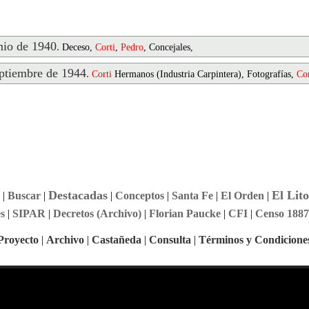
io de 1940
.
Deceso,
Corti
,
Pedro
, Concejales,
tiembre de 1944
.
Corti
Hermanos (Industria Carpintera), Fotografías,
Cor
Destacadas
El Lito
|
Buscar
|
|
Conceptos
|
Santa Fe
|
El Orden
|
s
|
SIPAR
|
Decretos (Archivo)
|
Florian Paucke
|
CFI
|
Censo 1887
Proyecto
|
Archivo
|
Castañeda
|
Consulta
|
Términos y Condicione