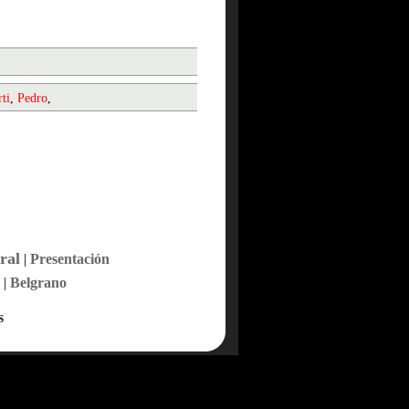
ti
,
Pedro
,
ral
|
Presentación
|
Belgrano
s