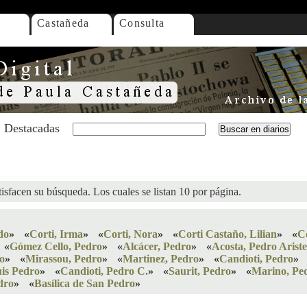
Castañeda
Consulta
Destacadas
isfacen su búsqueda. Los cuales se listan 10 por página.
do
»
«
Corti, Irma
»
«
Corti, Nora
»
«
Corti Castaño, Lilian
»
«
C
«
Gómez Cello, Pedro
»
«
Alcácer, Pedro
»
«
Acosta, Pedro Arist
o
»
«
Mirassou, Pedro
»
«
Martinez, Pedro
»
«
Candioti, Pedro
»
is Pedro
»
«
Candioti, Pedro C.
»
«
Saurit, Pedro
»
«
Marino, Pe
dro
»
«
Basílica de San Pedro
»