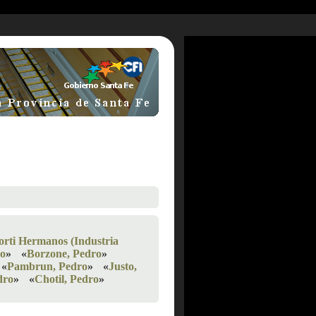
orti Hermanos (Industria
eo
»
«
Borzone, Pedro
»
«
Pambrun, Pedro
»
«
Justo,
dro
»
«
Chotil, Pedro
»