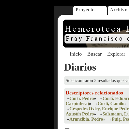
Proyecto
Archivo
Inicio
Buscar
Explorar
Diarios
Se encontraron 2 resultados que sat
Descriptores relacionados
«
Corti, Pedro
»
«
Corti, Eduar
Carpintera)
»
«
Corti, Camilo
»
«
Céspedes Oxley, Enrique Pedr
Agustín Pedro
»
«
Salzmann, Lu
«
Arancibia, Pedro
»
«
Puig, Pe