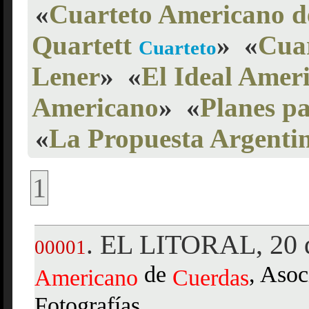
«
Cuarteto Americano d
Quartett
»
«
Cuar
Cuarteto
Lener
»
«
El Ideal Amer
Americano
»
«
Planes pa
«
La Propuesta Argenti
1
EL LITORAL, 20 d
.
00001
de
, Asoc
Americano
Cuerdas
Fotografías,