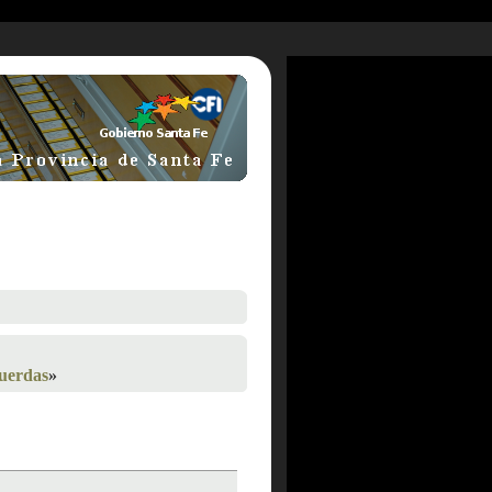
uerdas
»