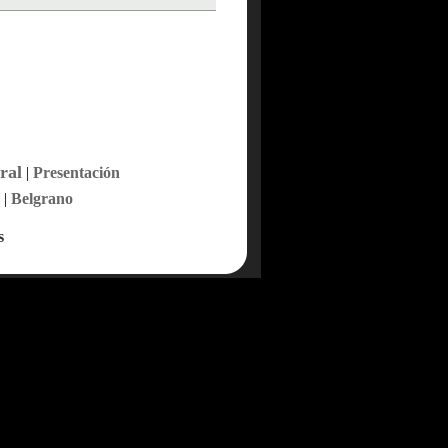
ral
|
Presentación
|
Belgrano
s