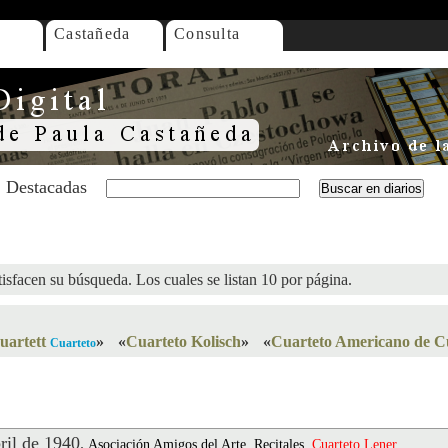
Castañeda
Consulta
Destacadas
isfacen su búsqueda. Los cuales se listan 10 por página.
artett
»
«
Cuarteto Kolisch
»
«
Cuarteto Americano de C
Cuarteto
il de 1940
.
Asociación Amigos del Arte, Recitales,
Cuarteto
Lener
,