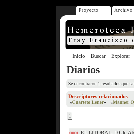
Proyecto
Archivo
Inicio
Buscar
Explorar
Diarios
Se encontraron 1 resultados que sat
Descriptores relacionados
«
Cuarteto Lener
»
«
Manner Qu
1
EL LITORAL, 10 de Abr
.
00001