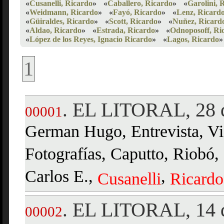
«
Cusanelli, Ricardo
»
«
Caballero, Ricardo
»
«
Garolini, 
«
Weidmann, Ricardo
»
«
Fayó, Ricardo
»
«
Lenz, Ricard
«
Güiraldes, Ricardo
»
«
Scott, Ricardo
»
«
Nuñez, Ricard
«
Aldao, Ricardo
»
«
Estrada, Ricardo
»
«
Odnoposoff, Ri
«
López de los Reyes, Ignacio Ricardo
»
«
Lagos, Ricardo
»
1
EL LITORAL, 28 d
.
00001
German Hugo, Entrevista, Visi
Fotografías, Caputto, Riobó,
Carlos E.,
,
Cusanelli
Ricardo
EL LITORAL, 14 d
.
00002