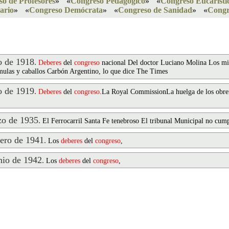
so de Profesores
»
«
Congreso Pedagógico
»
«
Congreso Eucarísti
ario
»
«
Congreso Demócrata
»
«
Congreso de Sanidad
»
«
Congr
 de 1918
.
Deberes
del
congreso
nacional Del doctor Luciano Molina Los m
 mulas y caballos Carbón Argentino, lo que dice The Times
 de 1919
.
Deberes
del
congreso
.La Royal CommissionLa huelga de los obrer
o de 1935
.
El Ferrocarril Santa Fe tenebroso El tribunal Municipal no cum
ero de 1941
.
Los
deberes
del
congreso
,
io de 1942
.
Los
deberes
del
congreso
,