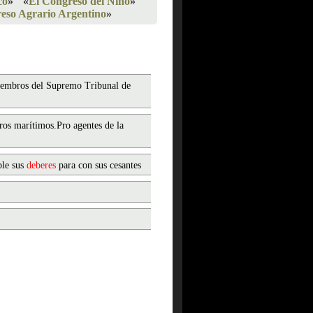
co
»
«
El Congreso del Niño
»
eso Agrario Argentino
»
iembros del Supremo Tribunal de
os marítimos.Pro agentes de la
ple sus
deberes
para con sus cesantes