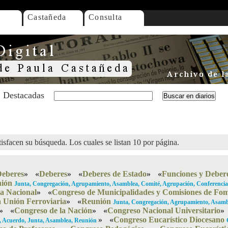
Castañeda
Consulta
Destacadas
isfacen su búsqueda. Los cuales se listan 10 por página.
eberes
»
«
Deberes
»
«
Deberes de Estado
»
«
Funciones y Deberes
ión
Junta, Congregación, Agrupamiento, Asamblea, Comité, Agrupación, Conferencia,
ia Nacional
»
«
Congreso de Municipalidades y Comisiones de Fo
a Unión Ferroviaria
»
«
Reunión
Junta, Congregación, Agrupamiento, Asambl
»
«
Congreso de la Nación
»
«
Congreso Nacional Universitario
»
»
«
Congreso Eucarístico Diocesano
o, Acuerdo, Junta, Asamblea, Reunión