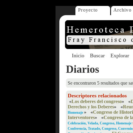
Proyecto
Archivo
Inicio
Buscar
Explorar
Diarios
Se encontraron 5 resultados que sat
Descriptores relacionados
«
Los deberes del congreso
»
«
D
Derechos y los Deberes
»
«
Reun
»
«
Congreso de Histor
Homenaje
Interventores
»
«
Congreso de l
Celebración, Velada, Congreso, Homenaje
Conferencia, Tratado, Congreso, Conveni