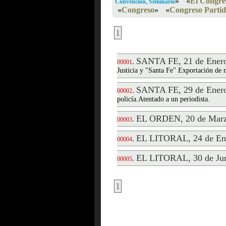
»
«
El Congre
Convención, Seminario
«
Congreso
»
«
Congreso Partid
1
SANTA FE, 21 de Enero
.
00001
Justicia y "Santa Fe" Exportación de
SANTA FE, 29 de Enero
.
00002
policía.Atentado a un periodista.
EL ORDEN, 20 de Marz
.
00003
EL LITORAL, 24 de En
.
00004
EL LITORAL, 30 de Jun
.
00005
1