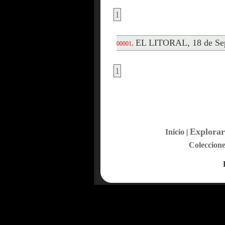
1
EL LITORAL, 18 de Sep
.
00001
1
Explorar
Inicio
|
Coleccione