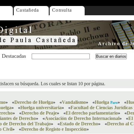
Castañeda
Consulta
Destacadas
isfacen su búsqueda. Los cuales se listan 10 por página.
smo
»
«
Derecho de Huelga
»
«
Vandalismo
»
«
Huelga
»
«
Hue
Paro
huelga
»
«
Huelga universitaria
»
«
Facultad de Ciencias Jurídicas 
erecho
»
«
Derecho de Peaje
»
«
El derecho parlamentario
»
«
Der
iantes de Derecho
»
«
Asociación de Derecho Internacional
»
«
El
to de Derecho del Trabajo
»
«
Estado de Derecho
»
«
Derecho al 
 Civil
»
«
Derecho de Registo e Inspección
»