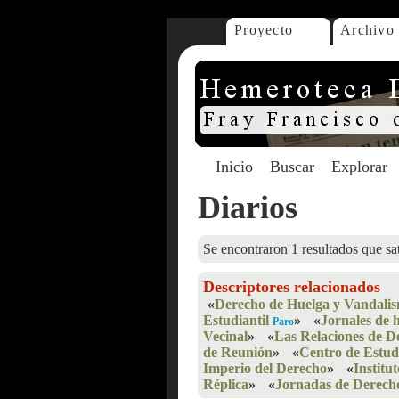
Proyecto
Archivo
Inicio
Buscar
Explorar
Diarios
Se encontraron 1 resultados que sat
Descriptores relacionados
«
Derecho de Huelga y Vandali
Estudiantil
»
«
Jornales de 
Paro
Vecinal
»
«
Las Relaciones de D
de Reunión
»
«
Centro de Estud
Imperio del Derecho
»
«
Institu
Réplica
»
«
Jornadas de Derecho