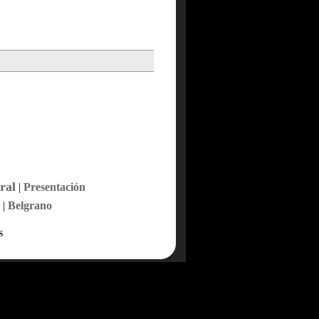
ral
|
Presentación
|
Belgrano
s