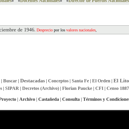
onales
»
«
Docentes Nacionales
»
«
Director de Puertos Nacionales
ciembre de 1946
.
Desprecio
por los
valores
nacionales
,
Destacadas
El Lito
|
Buscar
|
|
Conceptos
|
Santa Fe
|
El Orden
|
s
|
SIPAR
|
Decretos (Archivo)
|
Florian Paucke
|
CFI
|
Censo 1887
Proyecto
|
Archivo
|
Castañeda
|
Consulta
|
Términos y Condicione