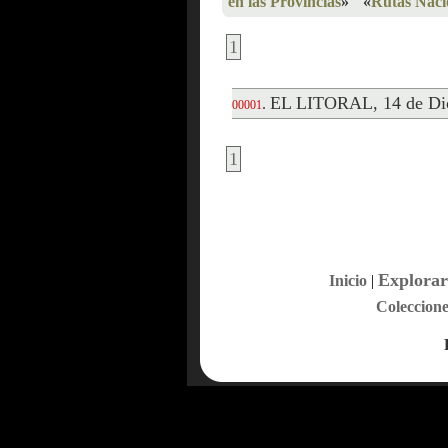
en las Provincias
»
«
Rutas Naci
1
EL LITORAL, 14 de Di
.
00001
1
Explorar
Inicio
|
Coleccione