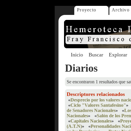
Proyecto
Archivo
Inicio
Buscar
Explorar
Diarios
Se encontraron 1 resultados que sat
Descriptores relacionados
«
Desprecio por los valores naci
«
Ciclo "Valores Santafesino"
»
de Senadores Nacionales
»
«
Los
Nacionales
»
«
Salón de los Pre
«
Capitales Nacionales
»
«
Proye
(A.T.N)
»
«
Personalidades Naci