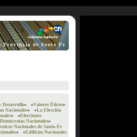
y Desarrollo
»
«
Valores Éticos
»
as Nacionales
»
«
La Elección
nales
»
«
Elecciones
, Demócratas Nacionales
»
cnicos Nacionales de Santa Fe
ionales
»
«
Edificios Nacionales