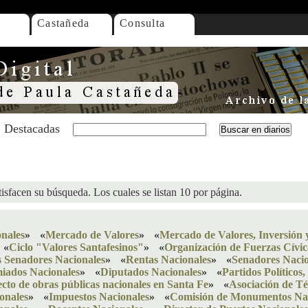
Castañeda
Consulta
Destacadas
isfacen su búsqueda. Los cuales se listan 10 por página.
onales
»
«
Mercado de Valores
»
«
Mercado de Valores, Inversión 
«
Ciclo "Valores Santafesinos"
»
«
Organización de Fuerzas Cívic
 Senadores Nacionales
»
«
Rentas Nacionales
»
«
Senadores Nacio
miados Nacionales
»
«
Diputados Nacionales
»
«
Partidos Políticos
cto de obras públicas nacionales en Santa Fe
»
«
Asociación de Té
onales
»
«
Impuestos Nacionales
»
«
Comisión de Monumentos Nac