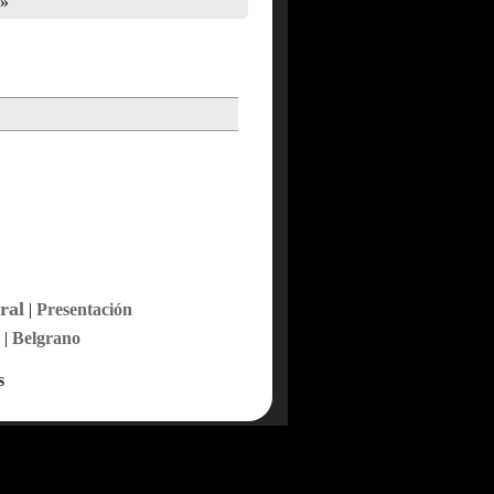
»
ral
|
Presentación
|
Belgrano
s