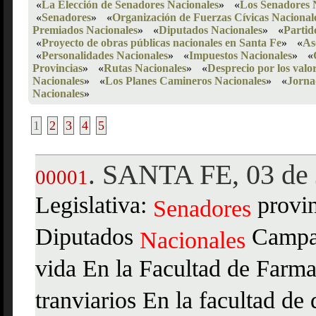
«
La Elección de Senadores Nacionales
»
«
Los Senadores 
«
Senadores
»
«
Organización de Fuerzas Cívicas Nacional
Premiados Nacionales
»
«
Diputados Nacionales
»
«
Partid
«
Proyecto de obras públicas nacionales en Santa Fe
»
«
As
«
Personalidades Nacionales
»
«
Impuestos Nacionales
»
«
Provincias
»
«
Rutas Nacionales
»
«
Desprecio por los valo
Nacionales
»
«
Los Planes Camineros Nacionales
»
«
Jorna
Nacionales
»
1
2
3
4
5
SANTA FE, 03 de 
.
00001
Legislativa:
provin
Senadores
Diputados
Campañ
Nacionales
vida En la Facultad de Farma
tranviarios En la facultad d