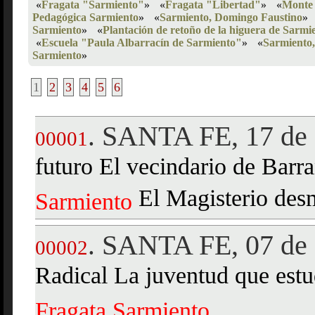
«
Fragata "Sarmiento"
»
«
Fragata "Libertad"
»
«
Monte
Pedagógica Sarmiento
»
«
Sarmiento, Domingo Faustino
»
Sarmiento
»
«
Plantación de retoño de la higuera de Sarmi
«
Escuela "Paula Albarracín de Sarmiento"
»
«
Sarmiento
Sarmiento
»
1
2
3
4
5
6
SANTA FE, 17 de 
.
00001
futuro El vecindario de Barr
El Magisterio des
Sarmiento
SANTA FE, 07 de 
.
00002
Radical La juventud que estu
Fragata
Sarmiento