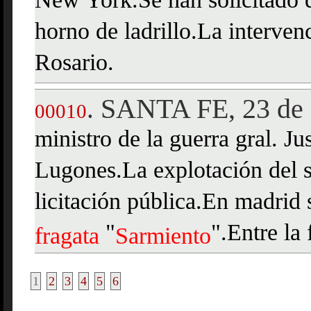
New York.Se han solicitado d
horno de ladrillo.La interven
Rosario.
SANTA FE, 23 de 
.
00010
ministro de la guerra gral. Ju
Lugones.La explotación del s
licitación pública.En madrid 
"
".Entre la
fragata
Sarmiento
1
2
3
4
5
6