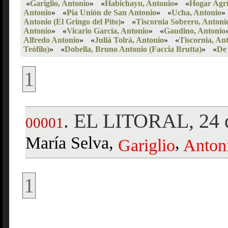
«
Gariglio, Antonio
»
«
Habichayn, Antonio
»
«
Hogar Agrí
Antonio
»
«
Pia Unión de San Antonio
»
«
Ucha, Antonio
»
Antonio (El Gringo del Pito)
»
«
Tiscornia Sobrero, Antoni
Antonio
»
«
Vicario García, Antonio
»
«
Gaudino, Antonio
Alfredo Antonio
»
«
Juliá Tolrá, Antonio
»
«
Tiscornia, An
Teófilo)
»
«
Dobella, Bruno Antonio (Faccia Brutta)
»
«
De
1
EL LITORAL, 24 d
.
00001
María Selva,
,
Gariglio
Anton
1