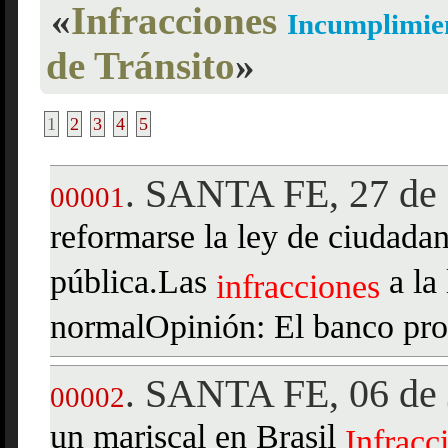
«
Infracciones
Incumplimie
de Tránsito
»
1
2
3
4
5
SANTA FE, 27 de 
.
00001
reformarse la ley de ciudadan
pública.Las
a la 
infracciones
normalOpinión: El banco pro
SANTA FE, 06 de 
.
00002
un mariscal en Brasil
Infracc