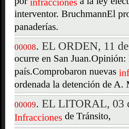
por
a la ley elect
infracciones
interventor. BruchmannEl pro
panaderías.
EL ORDEN, 11 de 
.
00008
ocurre en San Juan.Opinión: 
país.Comprobaron nuevas
in
ordenada la detención de A. 
EL LITORAL, 03 
.
00009
de Tránsito,
Infracciones