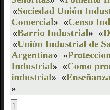
«
Sociedad Unión Indust
Comercial
»
«
Censo Ind
«
Barrio Industrial
»
«
D
«
Unión Industrial de S
Argentina
»
«
Proteccio
Industrial
»
«
Como prom
industrial
»
«
Enseñanza
»
1