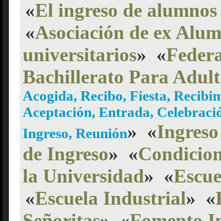
«
El ingreso de alumnos 
«
Asociación de ex Alu
universitarios
»
«
Federa
Bachillerato Para Adult
Acogida, Recibo, Fiesta, Recibi
Aceptación, Entrada, Celebrac
»
«
Ingreso
Ingreso, Reunión
de Ingreso
»
«
Condicion
la Universidad
»
«
Escue
«
Escuela Industrial
»
«
Señoritas
»
«
Fomento In