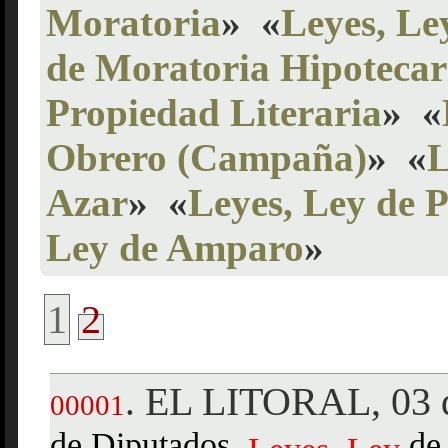
Moratoria
»
«
Leyes, Le
de Moratoria Hipotecar
Propiedad Literaria
»
«
Obrero (Campaña)
»
«
L
Azar
»
«
Leyes, Ley de 
Ley de Amparo
»
1
2
EL LITORAL, 03 d
.
00001
de Diputados,
,
d