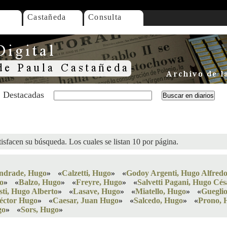
Castañeda
Consulta
Destacadas
isfacen su búsqueda. Los cuales se listan 10 por página.
Andrade, Hugo
»
«
Calzetti, Hugo
»
«
Godoy Argenti, Hugo Alfred
go
»
«
Balzo, Hugo
»
«
Freyre, Hugo
»
«
Salvetti Pagani, Hugo Cés
sti, Hugo Alberto
»
«
Lasave, Hugo
»
«
Miatello, Hugo
»
«
Guegli
éctor Hugo
»
«
Caesar, Juan Hugo
»
«
Salcedo, Hugo
»
«
Prono, 
go
»
«
Sors, Hugo
»