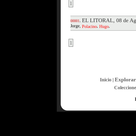
1
EL LITORAL, 08 de Ag
.
00001
Jorge,
,
,
Polacino
Hugo
1
Explorar
Inicio
|
Coleccione