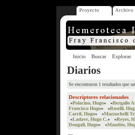
Proyecto
Archivo
Inicio
Buscar
Explorar
Diarios
Se encontraron 1 resultados que sat
Descriptores relacionados
«
Polacino, Hugo
»
«
Bergallo 
Francisco Hugo
»
«
Roselli, Hu
Carril, Hugo
»
«
Mazzuchelli Te
«
Ladave, Hugo C.
»
«
Reyes, H
Dougall, Hugo
»
«
Mandón, Hu