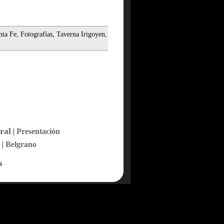
nta Fe, Fotografías, Taverna Irigoyen,
ral
|
Presentación
|
Belgrano
s