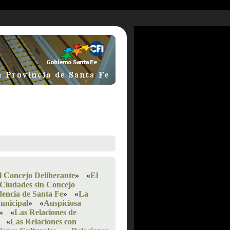
l Concejo Deliberante
»
«
El
Ciudades sin Concejo
dencia de Santa Fe
»
«
La
unicipal
»
«
Auspiciosa
»
«
Las Relaciones de
«
Las Relaciones con