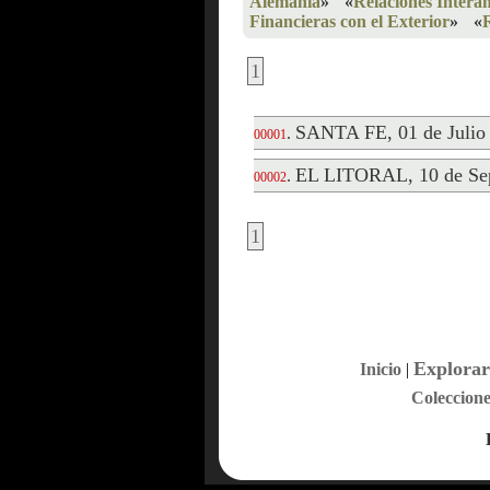
Alemania
»
«
Relaciones Intera
Financieras con el Exterior
»
«
1
SANTA FE, 01 de Julio
.
00001
EL LITORAL, 10 de Sep
.
00002
1
Explorar
Inicio
|
Coleccione