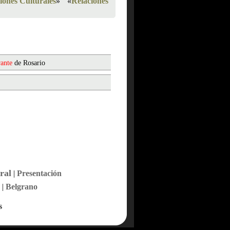
iones Culturales
»
«
Relaciones
rante
de Rosario
ral
|
Presentación
|
Belgrano
s