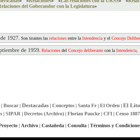
mericanas
»
«
Relaciones
»
«
Las relaciones con la URSS
»
«
Relac
Relaciones del Goberandor con la Legislatura
»
 de 1927
.
Son tirantes las
relaciones
entre la
Intendencia
y el
Concejo
Delibe
tiembre de 1959
.
Relaciones
del
Concejo
deliberante
con la
Intendencia
,
Destacadas
El Lito
|
Buscar
|
|
Conceptos
|
Santa Fe
|
El Orden
|
s
|
SIPAR
|
Decretos (Archivo)
|
Florian Paucke
|
CFI
|
Censo 1887
Proyecto
|
Archivo
|
Castañeda
|
Consulta
|
Términos y Condicione