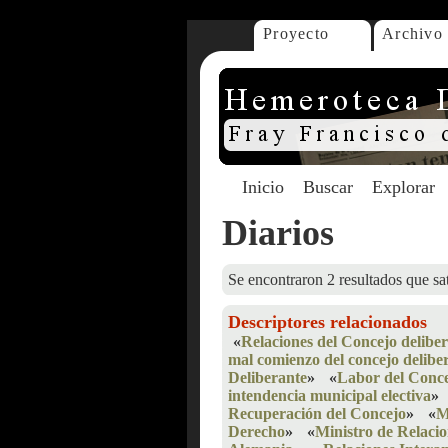
Proyecto
Archivo
Inicio
Buscar
Explorar
Diarios
Se encontraron 2 resultados que sat
Descriptores relacionados
«
Relaciones del Concejo deliber
mal comienzo del concejo delibe
Deliberante
»
«
Labor del Conce
intendencia municipal electiva
»
Recuperación del Concejo
»
«
M
Derecho
»
«
Ministro de Relacio