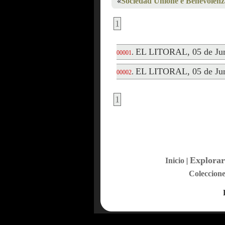
«
Sociedad Unione e Benevolenz
1
EL LITORAL, 05 de Jun
.
00001
EL LITORAL, 05 de Jun
.
00002
1
Explorar
Inicio
|
Coleccione