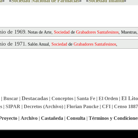
a
»
«
Sociedad Nacional de Farmacias
»
«
Sociedad Infantil
»
io de 1969
.
Notas de Arte,
Sociedad
de
Grabadores
Santafesinos
, Muestras,
io de 1971
.
Salón Anual,
Sociedad
de
Grabadores
Santafesinos
,
Destacadas
El Lito
|
Buscar
|
|
Conceptos
|
Santa Fe
|
El Orden
|
s
|
SIPAR
|
Decretos (Archivo)
|
Florian Paucke
|
CFI
|
Censo 1887
Proyecto
|
Archivo
|
Castañeda
|
Consulta
|
Términos y Condicione