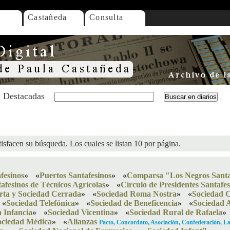
Castañeda
Consulta
Destacadas
isfacen su búsqueda. Los cuales se listan 10 por página.
fesinos
»
«
Puertos Santafesinos
»
«
Comparsa "Los Negros Santa
afesinos de Técnicos Agrícolas
»
«
Círculo de Presidentes Santafes
rta y Sociedad Cerrada
»
«
Sociedad Roma Nostra
»
«
Sociedad C
«
Sociedad Telefónica
»
«
Sociedad de Beneficencia
»
«
Sociedad 
 Infancia
»
«
Sociedad Vicentina
»
«
Sociedad Rural de Rafaela
»
ociedad Médica
»
«
Alianzas
Pacto, Concordato, Asociación, Confederación, La