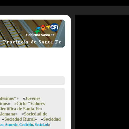
fesinos"
»
«
Jóvenes
inos
»
«
Ciclo "Valores
ientífica de Santa Fe
»
Alemana
»
«
Sociedad de
«
Sociedad Rural
»
«
Sociedad
»
zo, Acuerdo, Coalición, Sociedad