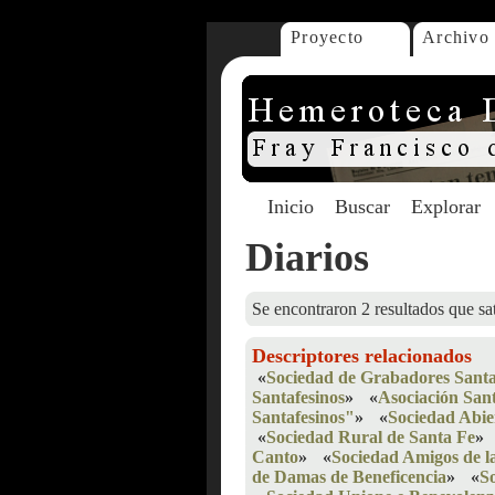
Proyecto
Archivo
Inicio
Buscar
Explorar
Diarios
Se encontraron 2 resultados que sat
Descriptores relacionados
«
Sociedad de Grabadores Santa
Santafesinos
»
«
Asociación Sant
Santafesinos"
»
«
Sociedad Abie
«
Sociedad Rural de Santa Fe
»
Canto
»
«
Sociedad Amigos de la
de Damas de Beneficencia
»
«
S