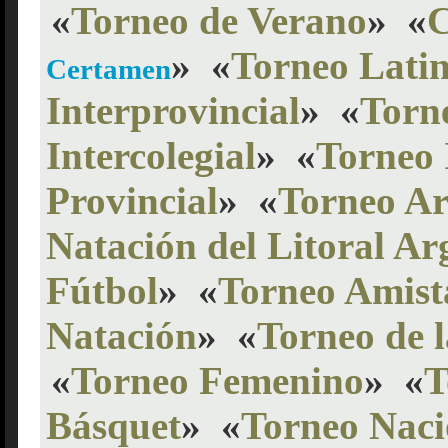
«
Torneo de Verano
»
«
C
»
«
Torneo Lati
Certamen
Interprovincial
»
«
Torn
Intercolegial
»
«
Torneo 
Provincial
»
«
Torneo Ar
Natación del Litoral Ar
Fútbol
»
«
Torneo Amist
Natación
»
«
Torneo de 
«
Torneo Femenino
»
«
T
Básquet
»
«
Torneo Naci