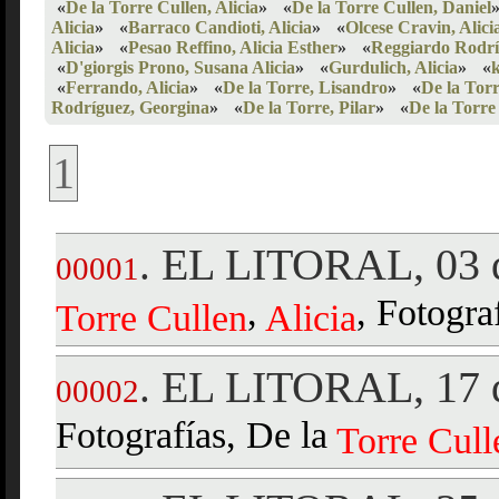
«
De la Torre Cullen, Alicia
»
«
De la Torre Cullen, Daniel
Alicia
»
«
Barraco Candioti, Alicia
»
«
Olcese Cravin, Alici
Alicia
»
«
Pesao Reffino, Alicia Esther
»
«
Reggiardo Rodríg
«
D'giorgis Prono, Susana Alicia
»
«
Gurdulich, Alicia
»
«
«
Ferrando, Alicia
»
«
De la Torre, Lisandro
»
«
De la Tor
Rodríguez, Georgina
»
«
De la Torre, Pilar
»
«
De la Torre
1
EL LITORAL, 03 d
.
00001
,
, Fotogra
Torre
Cullen
Alicia
EL LITORAL, 17 d
.
00002
Fotografías, De la
Torre
Cull