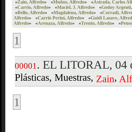
«
Zain, Alfredo
»
«
Muñoz, Alfredo
»
«
Astrada, Carlos Al
«
Carrio, Alfredo
»
«
Maciel, J. Alfredo
»
«
Godoy Argenti,
«
Bello, Alfredo
»
«
Magdalena, Alfredo
»
«
Corradi, Alfre
Alfredo
»
«
Carrió Perini, Alfredo
»
«
Guidi Lasave, Alfre
Alfredo
»
«
Arenaza, Alfredo
»
«
Trento, Alfredo
»
«
Penso
1
EL LITORAL, 04 d
.
00001
Plásticas, Muestras,
,
Zain
Al
1