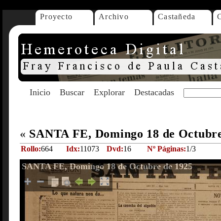
Proyecto
Archivo
Castañeda
Inicio
Buscar
Explorar
Destacadas
«
SANTA FE, Domingo 18 de Octubre
Rollo:
664
Idx:
11073
Dvd:
16
Nº Páginas:
1/3
SANTA FE, Domingo 18 de Octubre de 1925