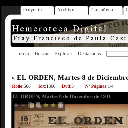
Proyecto
Archivo
Castañeda
Inicio
Buscar
Explorar
Destacadas
«
EL ORDEN, Martes 8 de Diciembre
Rollo:
566
Idx:
1366
Dvd:
3
Nº Páginas:
1/4
EL ORDEN, Martes 8 de Diciembre de 1931