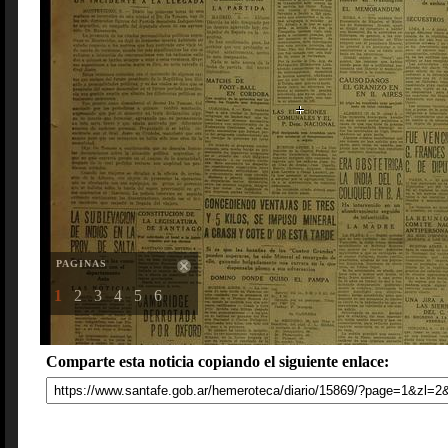
PAGINAS
1
2
3
4
5
6
Comparte esta noticia copiando el siguiente enlace: