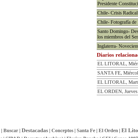
Presidente Constituci
Chile- Crisis Radical
Chile- Fotografía de
Santo Domingo- Dest
los miembros del Se
Inglaterra- Novecien
Diarios relacion
EL LITORAL, Miérco
SANTA FE, Miércole
EL LITORAL, Martes
EL ORDEN, Jueves 
Destacadas
El Lito
|
Buscar
|
|
Conceptos
|
Santa Fe
|
El Orden
|