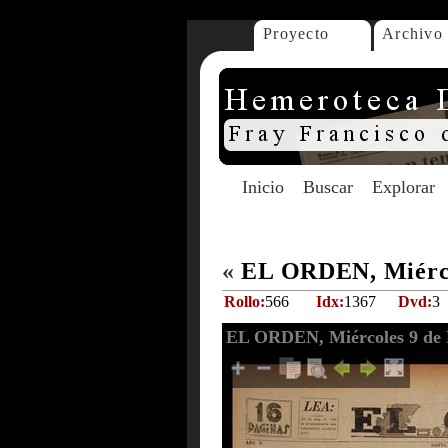
Proyecto
Archivo
Inicio
Buscar
Explorar
«
EL ORDEN, Miércol
Rollo:
566
Idx:
1367
Dvd:
3
EL ORDEN, Miércoles 9 de 