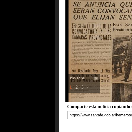
PAGINAS
1
2
3
4
Comparte esta noticia copiando e