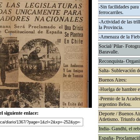
-Sin facilidades para
ferrocarriles.
-Actividad de las tri
la Provincia.
-Amenaza de la Fieb
Social/ Pilar- Fotogra
Baravalle.
Reconquista- Organi
Salta- Sublevación de
Buenos Aires:
-Huelga de hambre en
-Premio de la Academ
argentino Belou.
l siguiente enlace:
Deporte / Buenos Ai
Atletismo. Triunfo de
India- Gandhi, el reb
España- Proclamaci