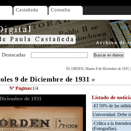
Castañeda
Consulta
Destacadas
EL ORDEN, Martes 8 de Diciembre de 1931
es 9 de Diciembre de 1931
»
Nº Páginas:
1/4
Listado de notici
Diciembre de 1931
-El 50% de las utili
Universidad: Debe ir
-Crítica a la Intenden
(Fotografías).