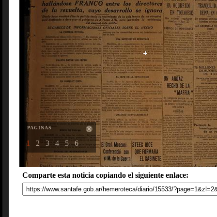
PAGINAS
1
2
3
4
5
6
Comparte esta noticia copiando el siguiente enlace: