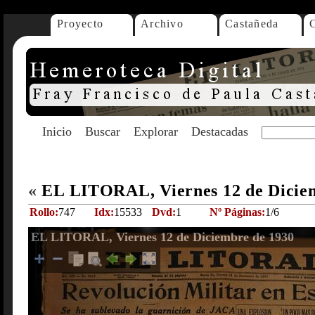
Proyecto
Archivo
Castañeda
Inicio
Buscar
Explorar
Destacadas
«
EL LITORAL, Viernes 12 de Dicie
Rollo:
747
Idx:
15533
Dvd:
1
Nº Páginas:
1/6
EL LITORAL, Viernes 12 de Diciembre de 1930