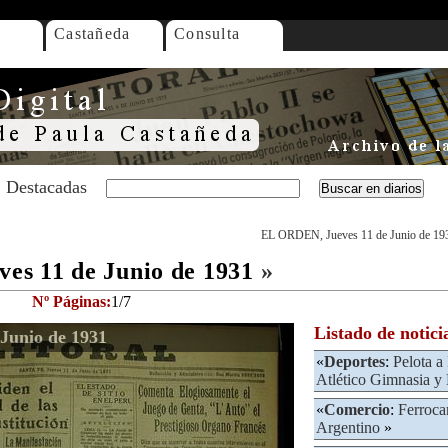
Castañeda
Consulta
Destacadas
EL ORDEN, Jueves 11 de Junio de 19
s 11 de Junio de 1931
»
Nº Páginas:
1/7
Listado de notici
Junio de 1931
«
Deportes
:
Pelota a
Atlético Gimnasia y
«
Comercio
:
Ferrocar
Argentino
»