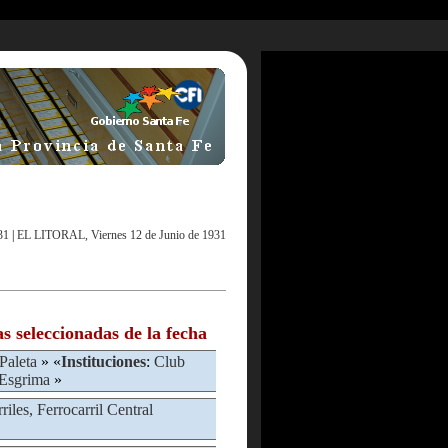
31
|
EL LITORAL, Viernes 12 de Junio de 1931
as seleccionadas de la fecha
 Paleta
» «
Instituciones
:
Club
 Esgrima
»
riles, Ferrocarril Central