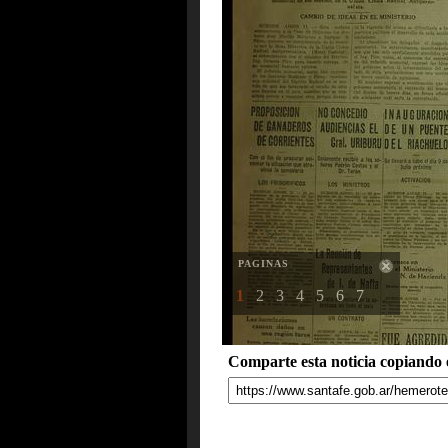
PAGINAS
1
2
3
4
5
6
7
Comparte esta noticia copiando e