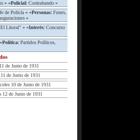
to
» «
Policial
:
Contrabando
»
fe de Policía
» «
Personas
:
Funes,
auguraciones
»
El Litoral"
» «
Interés
:
Concurso
«
Política
:
Partidos Políticos,
ados
1 de Junio de 1931
1 de Junio de 1931
les 10 de Junio de 1931
12 de Junio de 1931