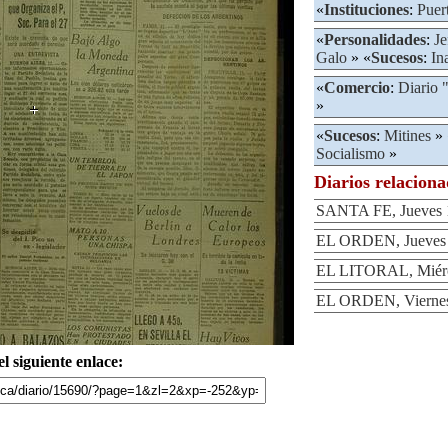
«
Instituciones
:
Puer
«
Personalidades
:
Je
Galo
» «
Sucesos
:
In
«
Comercio
:
Diario "
»
«
Sucesos
:
Mitines
» 
Socialismo
»
Diarios relacion
SANTA FE, Jueves 1
EL ORDEN, Jueves 1
EL LITORAL, Miérco
EL ORDEN, Viernes 
l siguiente enlace: