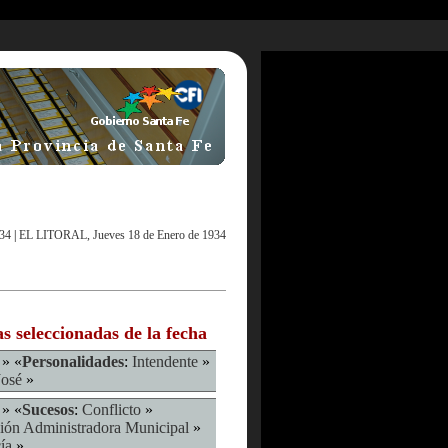
934
|
EL LITORAL, Jueves 18 de Enero de 1934
as seleccionadas de la fecha
» «
Personalidades
:
Intendente
»
José
»
» «
Sucesos
:
Conflicto
»
ión Administradora Municipal
»
ía
»