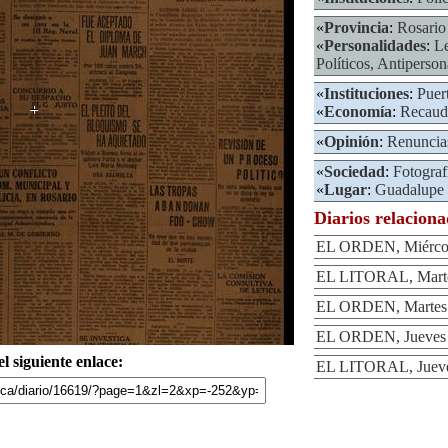
«
Provincia
:
Rosario
«
Personalidades
:
Le
Políticos, Antiperson
«
Instituciones
:
Puer
«
Economía
:
Recaud
«
Opinión
:
Renuncia
«
Sociedad
:
Fotograf
«
Lugar
:
Guadalupe
Diarios relacion
EL ORDEN, Miércole
EL LITORAL, Marte
EL ORDEN, Martes 
EL ORDEN, Jueves 
l siguiente enlace:
EL LITORAL, Jueve