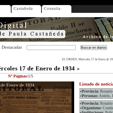
Castañeda
Consulta
Destacadas
EL ORDEN, Miércoles 17 de Enero de 1
coles 17 de Enero de 1934
»
Nº Páginas:
1/5
Listado de notici
de Enero de 1934
«
Provincia
:
Rosario
«
Personas
:
Antelo, 
«
Provincia
:
Rosario
«
Organismo
:
Comis
«
Instituciones
:
Polic