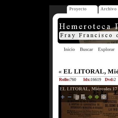
Proyecto
Archivo
Inicio
Buscar
Explorar
«
EL LITORAL, Miér
Rollo:
760
Idx:
16619
Dvd:
2
EL LITORAL, Miércoles 17 