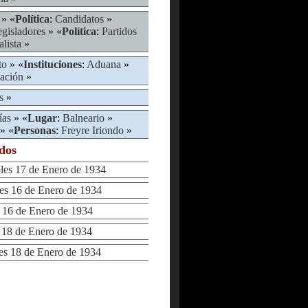
» «
Política
:
Candidatos
»
gisladores
» «
Política
:
Partidos
alista
»
to
» «
Instituciones
:
Aduana
»
ación
»
s
»
ías
» «
Lugar
:
Balneario
»
» «
Personas
:
Freyre Iriondo
»
ados
s 17 de Enero de 1934
s 16 de Enero de 1934
16 de Enero de 1934
18 de Enero de 1934
s 18 de Enero de 1934