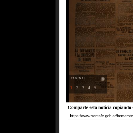
PAGINAS
1
2
3
4
5
Comparte esta noticia copiando e