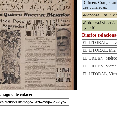
-Crimen: Completame
tres puñaladas.
-Mendoza: Las lluvia
-Cuba: está viviendo 
agitación.
Diarios relacion
EL LITORAL, Jueve
EL LITORAL, Miérco
EL ORDEN, Miércole
EL ORDEN, Viernes
EL LITORAL, Vierne
l siguiente enlace: