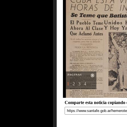
PAGINAS
1
2
3
4
Comparte esta noticia copiando e