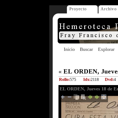
Proyecto
Archivo
Inicio
Buscar
Explorar
«
EL ORDEN, Jueves
Rollo:
575
Idx:
2118
Dvd:
4
EL ORDEN, Jueves 18 de En