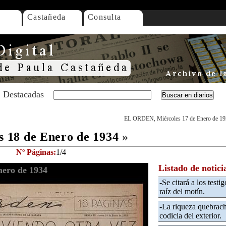
Castañeda
Consulta
Destacadas
EL ORDEN, Miércoles 17 de Enero de 1
 18 de Enero de 1934
»
Nº Páginas:
1/4
Listado de notici
ero de 1934
-Se citará a los testi
raíz del motín.
-La riqueza quebrach
codicia del exterior.