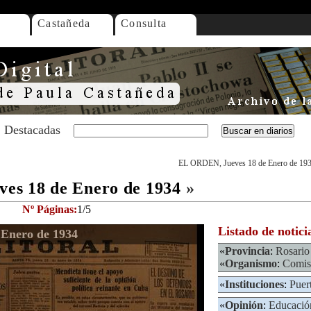
Castañeda
Consulta
Destacadas
EL ORDEN, Jueves 18 de Enero de 19
es 18 de Enero de 1934
»
Nº Páginas:
1/5
Listado de notici
Enero de 1934
«
Provincia
:
Rosario
«
Organismo
:
Comis
«
Instituciones
:
Puer
«
Opinión
:
Educació