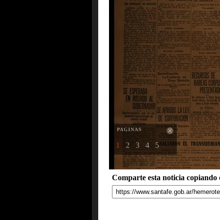
PAGINAS
1
2
3
4
5
Comparte esta noticia copiando e