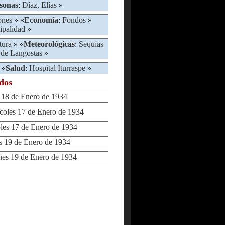
sonas
:
Díaz, Elías
»
ones
» «
Economía
:
Fondos
»
ipalidad
»
tura
» «
Meteorológicas
:
Sequías
 de Langostas
»
 «
Salud
:
Hospital Iturraspe
»
ados
18 de Enero de 1934
les 17 de Enero de 1934
s 17 de Enero de 1934
 19 de Enero de 1934
s 19 de Enero de 1934