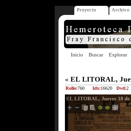
Proyecto
Archivo
Inicio
Buscar
Explorar
«
EL LITORAL, Juev
Rollo:
760
Idx:
16620
Dvd:
2
EL LITORAL, Jueves 18 de 