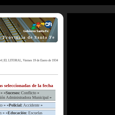
34
|
EL LITORAL, Viernes 19 de Enero de 1934
as seleccionadas de la fecha
» «
Sucesos
:
Conflicto
»
ión Administradora Municipal
»
to
» «
Policial
:
Accidente
»
n
» «
Educación
:
Escuelas