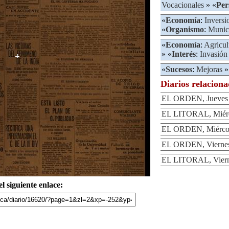
Vocacionales
» «
Per
«
Economía
:
Inversi
«
Organismo
:
Munic
«
Economía
:
Agricul
» «
Interés
:
Invasión
«
Sucesos
:
Mejoras
»
Diarios relacion
EL ORDEN, Jueves 
EL LITORAL, Miérco
EL ORDEN, Miércole
EL ORDEN, Viernes
EL LITORAL, Vierne
l siguiente enlace: