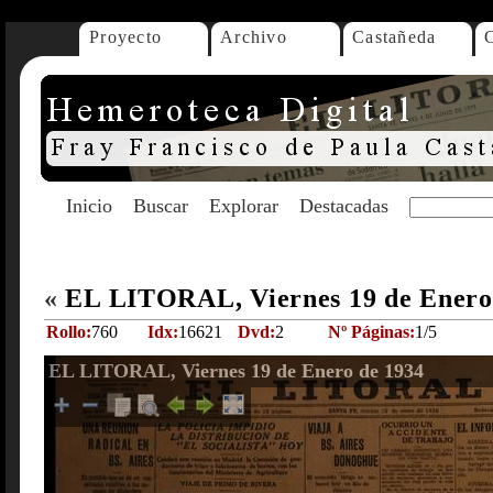
Proyecto
Archivo
Castañeda
Inicio
Buscar
Explorar
Destacadas
«
EL LITORAL, Viernes 19 de Enero
Rollo:
760
Idx:
16621
Dvd:
2
Nº Páginas:
1/5
EL LITORAL, Viernes 19 de Enero de 1934