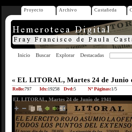
Proyecto
Archivo
Castañeda
Inicio
Buscar
Explorar
Destacadas
«
EL LITORAL, Martes 24 de Junio 
Rollo:
797
Idx:
19258
Dvd:
5
Nº Páginas:
1/5
EL LITORAL, Martes 24 de Junio de 1941