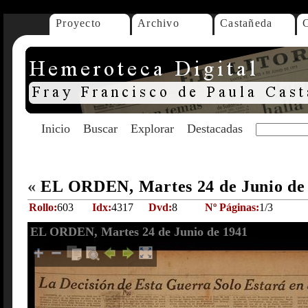
Proyecto
Archivo
Castañeda
Inicio
Buscar
Explorar
Destacadas
«
EL ORDEN, Martes 24 de Junio de
Rollo:
603
Idx:
4317
Dvd:
8
Nº Páginas:
1/3
EL ORDEN, Martes 24 de Junio de 1941