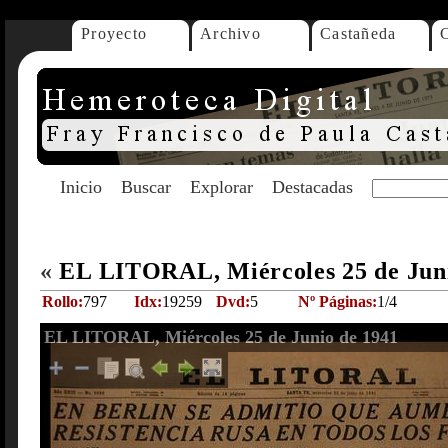
Proyecto
Archivo
Castañeda
Inicio
Buscar
Explorar
Destacadas
«
EL LITORAL, Miércoles 25 de Jun
Rollo:
797
Idx:
19259
Dvd:
5
Nº Páginas:
1/4
EL LITORAL, Miércoles 25 de Junio de 1941