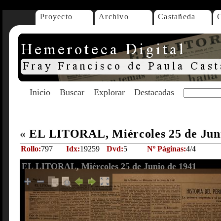
Proyecto
Archivo
Castañeda
Inicio
Buscar
Explorar
Destacadas
«
EL LITORAL, Miércoles 25 de Jun
Rollo:
797
Idx:
19259
Dvd:
5
Nº Páginas:
4/4
EL LITORAL, Miércoles 25 de Junio de 1941