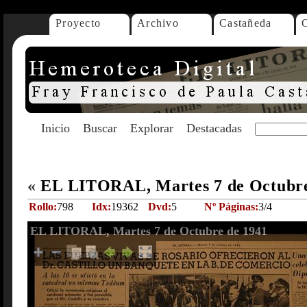
Proyecto
Archivo
Castañeda
Inicio
Buscar
Explorar
Destacadas
«
EL LITORAL, Martes 7 de Octubr
Rollo:
798
Idx:
19362
Dvd:
5
Nº Páginas:
3/4
EL LITORAL, Martes 7 de Octubre de 1941