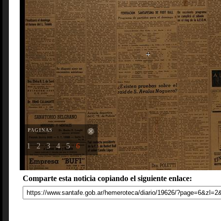
PAGINAS
1
2
3
4
5
6
Comparte esta noticia copiando el siguiente enlace: