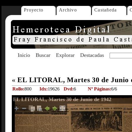
Proyecto
Archivo
Castañeda
Inicio
Buscar
Explorar
Destacadas
«
EL LITORAL, Martes 30 de Junio 
Rollo:
800
Idx:
19626
Dvd:
6
Nº Páginas:
6/6
EL LITORAL, Martes 30 de Junio de 1942