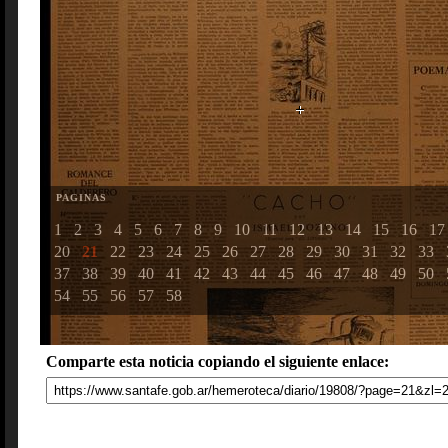
PAGINAS
1
2
3
4
5
6
7
8
9
10
11
12
13
14
15
16
17
20
21
22
23
24
25
26
27
28
29
30
31
32
33
37
38
39
40
41
42
43
44
45
46
47
48
49
50
54
55
56
57
58
Comparte esta noticia copiando el siguiente enlace: