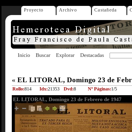
Proyecto
Archivo
Castañeda
Inicio
Buscar
Explorar
Destacadas
«
EL LITORAL, Domingo 23 de Febr
Rollo:
814
Idx:
21353
Dvd:
8
Nº Páginas:
1/5
EL LITORAL, Domingo 23 de Febrero de 1947