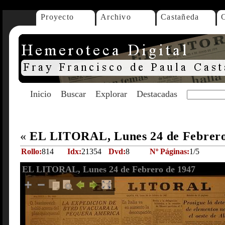
Proyecto
Archivo
Castañeda
Inicio
Buscar
Explorar
Destacadas
«
EL LITORAL, Lunes 24 de Febrero
Rollo:
814
Idx:
21354
Dvd:
8
Nº Páginas:
1/5
EL LITORAL, Lunes 24 de Febrero de 1947