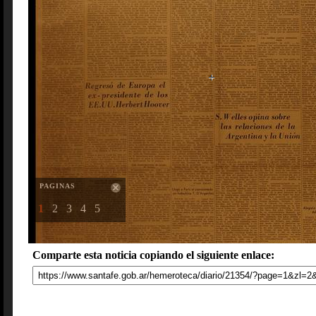
PAGINAS
1
2
3
4
5
Comparte esta noticia copiando el siguiente enlace: