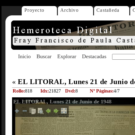
Proyecto
Archivo
Castañeda
Inicio
Buscar
Explorar
Destacadas
«
EL LITORAL, Lunes 21 de Junio d
Rollo:
818
Idx:
21827
Dvd:
8
Nº Páginas:
4/7
EL LITORAL, Lunes 21 de Junio de 1948