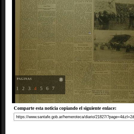
PAGINAS
1
2
3
4
5
6
7
Comparte esta noticia copiando el siguiente enlace: