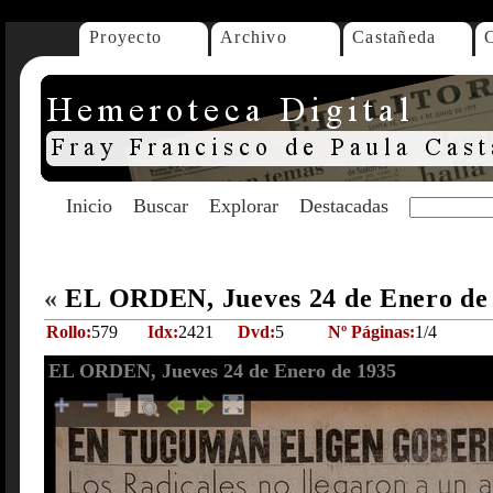
Proyecto
Archivo
Castañeda
Inicio
Buscar
Explorar
Destacadas
«
EL ORDEN, Jueves 24 de Enero de
Rollo:
579
Idx:
2421
Dvd:
5
Nº Páginas:
1/4
EL ORDEN, Jueves 24 de Enero de 1935