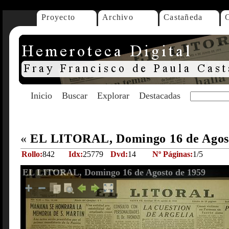
Proyecto
Archivo
Castañeda
Inicio
Buscar
Explorar
Destacadas
«
EL LITORAL, Domingo 16 de Agos
Rollo:
842
Idx:
25779
Dvd:
14
Nº Páginas:
1/5
EL LITORAL, Domingo 16 de Agosto de 1959