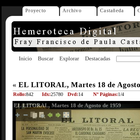
Proyecto
Archivo
Castañeda
Inicio
Buscar
Explorar
Destacadas
«
EL LITORAL, Martes 18 de Agosto
Rollo:
842
Idx:
25780
Dvd:
14
Nº Páginas:
1/4
EL LITORAL, Martes 18 de Agosto de 1959