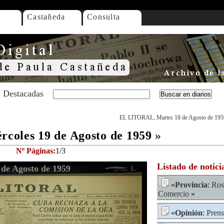
Castañeda
Consulta
Destacadas
EL LITORAL, Martes 18 de Agosto de 195
oles 19 de Agosto de 1959
»
Nº Páginas:
1/3
Listado de notici
de Agosto de 1959
«
Provincia
:
Ros
Comercio
»
«
Opinión
:
Prens