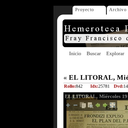
Proyecto
Archivo
Inicio
Buscar
Explorar
«
EL LITORAL, Miérc
Rollo:
842
Idx:
25781
Dvd:
14
EL LITORAL, Miércoles 19 