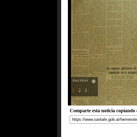
PAGINAS
1
2
3
Comparte esta noticia copiando e