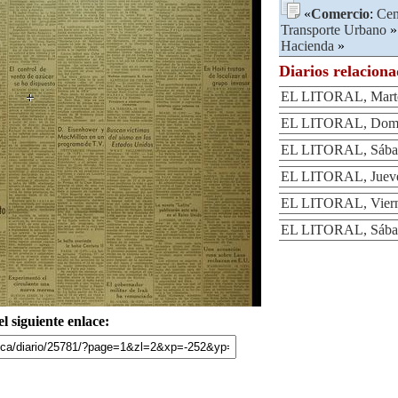
«
Comercio
:
Cen
Transporte Urbano
»
Hacienda
»
Diarios relacion
EL LITORAL, Marte
EL LITORAL, Domin
EL LITORAL, Sábad
EL LITORAL, Jueves
EL LITORAL, Vierne
EL LITORAL, Sábad
l siguiente enlace: