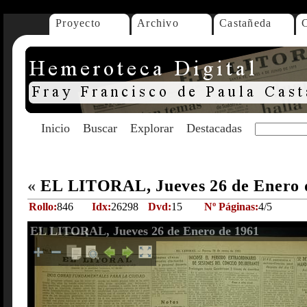
Proyecto
Archivo
Castañeda
Inicio
Buscar
Explorar
Destacadas
«
EL LITORAL, Jueves 26 de Enero 
Rollo:
846
Idx:
26298
Dvd:
15
Nº Páginas:
4/5
EL LITORAL, Jueves 26 de Enero de 1961